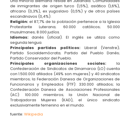
Una minoría alemana reside en Jutlandia. Comunidades
de inmigrantes de origen turco (1,5%), asiático (1,6%),
africano (0,3%), ex yugoslavo (0,5%) y de otros países
escandinavos (0,4%).
Religión:
el 87,7% de la población pertenece a la Iglesia
Protestante Luterana; 60.000 católicos; 50.000
musulmanes; 8.000 judíos.
Idiomas:
danés (oficial). El inglés se utiliza como
segunda lengua.
Principales partidos políticos:
Liberal (Venstre);
Partido Socialdemócrata; Partido del Pueblo Danés;
Partido Conservador del Pueblo.
Principales organizaciones sociales:
la
Confederación de Sindicatos de Dinamarca (LO) cuenta
con 1.500.000 afiliados (49% son mujeres) y 40 sindicatos
miembros; la Federación Danesa de Organizaciones de
Funcionarios y Empleados (FTF): 330.000 afiliados; la
Confederación Danesa de Asociaciones Profesionales
(AC): 100.000 miembros; la Unión Nacional de
Trabajadoras Mujeres (KAD), el único sindicato
exclusivamente femenino en el mundo.
fuente:
Wikipedia