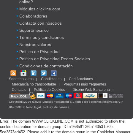
online?
Módulos clickline.com
Colaboradores
Contacta con nosotros
Soporte técnico
Términos y condiciones
Nuestros valores
Política de Privacidad
Política de Privacidad Redes Sociales
Condiciones de contratación
Sobre nosotros
Condiciones
Certificaciones
Mercancía no transportable
Preguntas más frequentes
Contacto
Política de Cookies
Diseño Web Barcelona
Copyright©2026 Galyco Logistic Forwarding S.L todos los derechos reservados CIF
B62659008
Aviso legal
|
Política de cookies
Error: The domain WWW.CLICKLINE.COM is not authorized to show the
cookie declaration for domain group ID b7958591-36b7-4353-b70b-
5ce3873ad452. Please add it to the domain group in the Cookiebot Manager