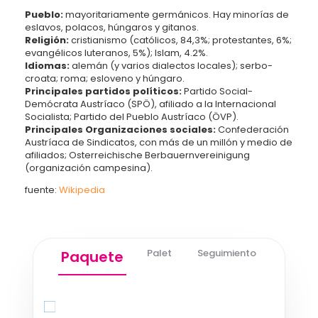
Pueblo:
mayoritariamente germánicos. Hay minorías de
eslavos, polacos, húngaros y gitanos.
Religión:
cristianismo (católicos, 84,3%; protestantes, 6%;
evangélicos luteranos, 5%); Islam, 4.2%.
Idiomas:
alemán (y varios dialectos locales); serbo-
croata; roma; esloveno y húngaro.
Principales
partidos políticos:
Partido Social-
Demócrata Austríaco (SPÖ), afiliado a la Internacional
Socialista; Partido del Pueblo Austríaco (ÖVP).
Principales
Organizaciones sociales:
Confederación
Austríaca de Sindicatos, con más de un millón y medio de
afiliados; Osterreichische Berbauernvereinigung
(organización campesina).
fuente:
Wikipedia
Palet
Seguimiento
Paquete
Quick Quote