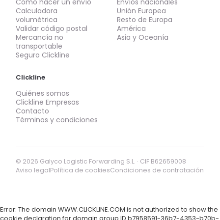
Cómo hacer un envío
Envíos nacionales
Calculadora
Unión Europea
volumétrica
Resto de Europa
Validar código postal
América
Mercancía no
Asia y Oceanía
transportable
Seguro Clickline
Clickline
Quiénes somos
Clickline Empresas
Contacto
Términos y condiciones
© 2026 Galyco Logistic Forwarding S.L. · CIF B62659008
Aviso legal
Política de cookies
Condiciones de contratación
Error: The domain WWW.CLICKLINE.COM is not authorized to show the
cookie declaration for domain group ID b7958591-36b7-4353-b70b-