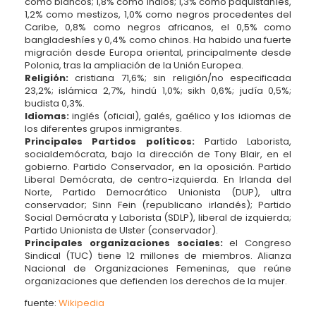
como blancos; 1,8% como indios; 1,3% como paquistaníes,
1,2% como mestizos, 1,0% como negros procedentes del
Caribe, 0,8% como negros africanos, el 0,5% como
bangladeshíes y 0,4% como chinos. Ha habido una fuerte
migración desde Europa oriental, principalmente desde
Polonia, tras la ampliación de la Unión Europea.
Religión:
cristiana 71,6%; sin religión/no especificada
23,2%; islámica 2,7%, hindú 1,0%; sikh 0,6%; judía 0,5%;
budista 0,3%.
Idiomas:
inglés (oficial), galés, gaélico y los idiomas de
los diferentes grupos inmigrantes.
Principales Partidos políticos:
Partido Laborista,
socialdemócrata, bajo la dirección de Tony Blair, en el
gobierno. Partido Conservador, en la oposición. Partido
Liberal Demócrata, de centro-izquierda. En Irlanda del
Norte, Partido Democrático Unionista (DUP), ultra
conservador; Sinn Fein (republicano irlandés); Partido
Social Demócrata y Laborista (SDLP), liberal de izquierda;
Partido Unionista de Ulster (conservador).
Principales organizaciones sociales:
el Congreso
Sindical (TUC) tiene 12 millones de miembros. Alianza
Nacional de Organizaciones Femeninas, que reúne
organizaciones que defienden los derechos de la mujer.
fuente:
Wikipedia