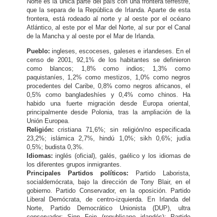
Norte es la única parte del país con una frontera terrestre,
que la separa de la República de Irlanda. Aparte de esta
frontera, está rodeado al norte y al oeste por el océano
Atlántico, al este por el Mar del Norte, al sur por el Canal
de la Mancha y al oeste por el Mar de Irlanda.
Pueblo:
ingleses, escoceses, galeses e irlandeses. En el
censo de 2001, 92,1% de los habitantes se definieron
como blancos; 1,8% como indios; 1,3% como
paquistaníes, 1,2% como mestizos, 1,0% como negros
procedentes del Caribe, 0,8% como negros africanos, el
0,5% como bangladeshíes y 0,4% como chinos. Ha
habido una fuerte migración desde Europa oriental,
principalmente desde Polonia, tras la ampliación de la
Unión Europea.
Religión:
cristiana 71,6%; sin religión/no especificada
23,2%; islámica 2,7%, hindú 1,0%; sikh 0,6%; judía
0,5%; budista 0,3%.
Idiomas:
inglés (oficial), galés, gaélico y los idiomas de
los diferentes grupos inmigrantes.
Principales Partidos políticos:
Partido Laborista,
socialdemócrata, bajo la dirección de Tony Blair, en el
gobierno. Partido Conservador, en la oposición. Partido
Liberal Demócrata, de centro-izquierda. En Irlanda del
Norte, Partido Democrático Unionista (DUP), ultra
conservador; Sinn Fein (republicano irlandés); Partido