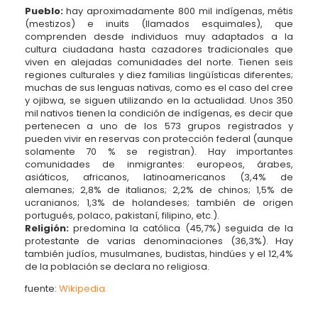
Pueblo:
hay aproximadamente 800 mil indígenas, métis
(mestizos) e inuits (llamados esquimales), que
comprenden desde individuos muy adaptados a la
cultura ciudadana hasta cazadores tradicionales que
viven en alejadas comunidades del norte. Tienen seis
regiones culturales y diez familias lingüísticas diferentes;
muchas de sus lenguas nativas, como es el caso del cree
y ojibwa, se siguen utilizando en la actualidad. Unos 350
mil nativos tienen la condición de indígenas, es decir que
pertenecen a uno de los 573 grupos registrados y
pueden vivir en reservas con protección federal (aunque
solamente 70 % se registran). Hay importantes
comunidades de inmigrantes: europeos, árabes,
asiáticos, africanos, latinoamericanos (3,4% de
alemanes; 2,8% de italianos; 2,2% de chinos; 1,5% de
ucranianos; 1,3% de holandeses; también de origen
portugués, polaco, pakistaní, filipino, etc.).
Religión:
predomina la católica (45,7%) seguida de la
protestante de varias denominaciones (36,3%). Hay
también judíos, musulmanes, budistas, hindúes y el 12,4%
de la población se declara no religiosa.
fuente:
Wikipedia