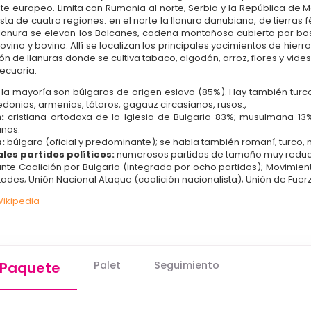
te europeo. Limita con Rumania al norte, Serbia y la República de M
a de cuatro regiones: en el norte la llanura danubiana, de tierras fé
lanura se elevan los Balcanes, cadena montañosa cubierta por bos
vino y bovino. Allí se localizan los principales yacimientos de hierro,
ón de llanuras donde se cultiva tabaco, algodón, arroz, flores y vide
ecuaria.
:
la mayoría son búlgaros de origen eslavo (85%). Hay también turc
onios, armenios, tátaros, gagauz circasianos, rusos.,
:
cristiana ortodoxa de la Iglesia de Bulgaria 83%; musulmana 13%;
anos.
:
búlgaro (oficial y predominante); se habla también romaní, turco
ales partidos políticos:
numerosos partidos de tamaño muy reducid
te Coalición por Bulgaria (integrada por ocho partidos); Movimient
rtades; Unión Nacional Ataque (coalición nacionalista); Unión de Fue
ikipedia
Paquete
Palet
Seguimiento
ick Quote