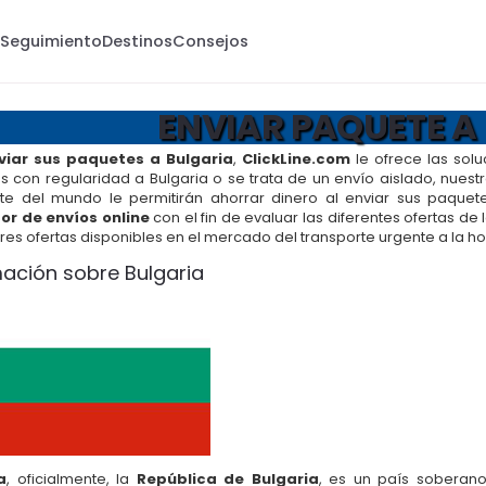
s
Seguimiento
Destinos
Consejos
ENVIAR PAQUETE A
viar sus paquetes a Bulgaria
,
ClickLine.com
le ofrece las solu
 con regularidad a Bulgaria o se trata de un envío aislado, nues
rte del mundo le permitirán ahorrar dinero al enviar sus paquete
or de envíos online
con el fin de evaluar las diferentes ofertas de
res ofertas disponibles en el mercado del transporte urgente a la hor
mación sobre Bulgaria
a
, oficialmente, la
República de Bulgaria
, es un país soberan