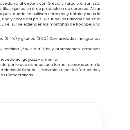
acedonia al oeste y con Grecia y Turquía al sur. Está
rtiles, que es un área productora de cereales. Al sur
ques, donde se cultivan cereales y batata y se cría
 zinc y cobre del país. Al sur de los Balcanes se sitúa
s. En el sur se extienden las montañas de Ródope, una
os (9.4%) y gitanos (3.6%).Comunidades inmigrantes
 católica 1,5%; judía 0,8% y protestantes, armenios
, macedonio, gagauz y armenio.
o por lo que es necesario formar alianzas como la
o Nacional Simeón II; Movimiento por los Derechos y
rzas Democráticas.