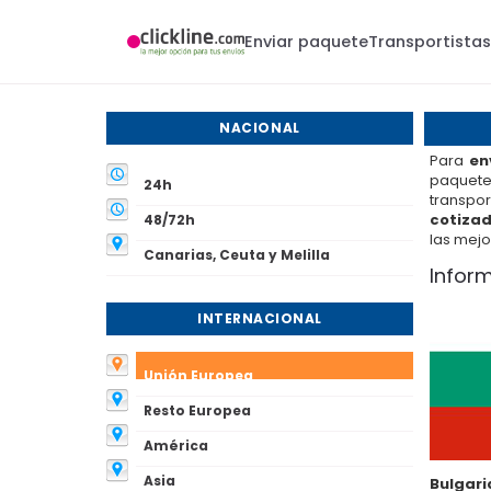
Enviar paquete
Transportista
NACIONAL
Para
en
paquetes
24h
transpo
cotizad
48/72h
las mejo
Canarias, Ceuta y Melilla
Infor
INTERNACIONAL
Unión Europea
Resto Europea
América
Asia
Bulgari