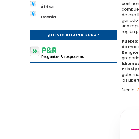
continen
África
compuest
de esa l
Ocenía
ganado o
una regi
región p
¿TIENES ALGUNA DUDA?
Pueblo
de maced
Religión
gregori
Idiomas
Princip
gobernan
las Libe
fuente:
W
Qu