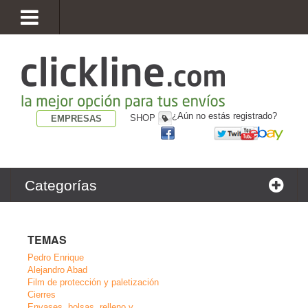
¿Aún no estás registrado?
SHOP
EMPRESAS
Categorías
TEMAS
Pedro Enrique
Alejandro Abad
Film de protección y paletización
Cierres
Envases, bolsas, relleno y