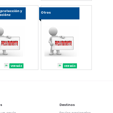
 protección y
Otros
aciónz
VER MÁS
VER MÁS
s
Destinos