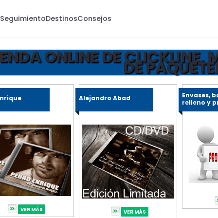
s
Seguimiento
Destinos
Consejos
IENDA ONLINE DE CLICKLINE,
DE PAQUETE
Envases, b
Enrique
Alejandro Abad
relleno y 
VER MÁS
VER MÁS