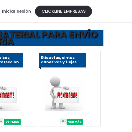
Iniciar sesión
CLICKLINE EMPRESAS
 MATERIAL PARA ENVÍO
RÍA
olsas,
Etiquetas, cintas
protección
adhesivas y flejes
VER MÁS
VER MÁS