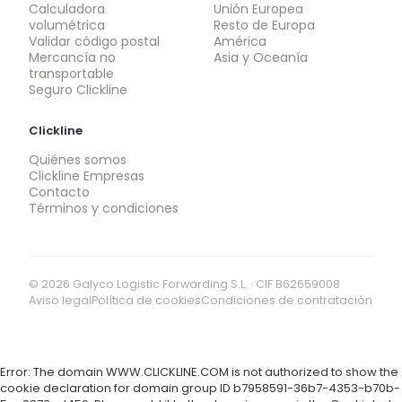
Calculadora
Unión Europea
volumétrica
Resto de Europa
Validar código postal
América
Mercancía no
Asia y Oceanía
transportable
Seguro Clickline
Clickline
Quiénes somos
Clickline Empresas
Contacto
Términos y condiciones
© 2026 Galyco Logistic Forwarding S.L. · CIF B62659008
Aviso legal
Política de cookies
Condiciones de contratación
Error: The domain WWW.CLICKLINE.COM is not authorized to show the
cookie declaration for domain group ID b7958591-36b7-4353-b70b-