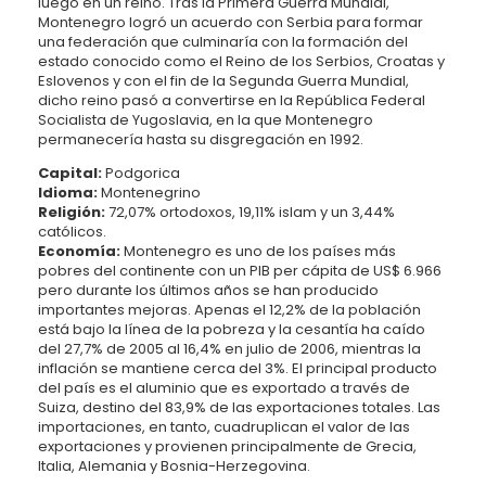
luego en un reino. Tras la Primera Guerra Mundial,
Montenegro logró un acuerdo con Serbia para formar
una federación que culminaría con la formación del
estado conocido como el Reino de los Serbios, Croatas y
Eslovenos y con el fin de la Segunda Guerra Mundial,
dicho reino pasó a convertirse en la República Federal
Socialista de Yugoslavia, en la que Montenegro
permanecería hasta su disgregación en 1992.
Capital:
Podgorica
Idioma:
Montenegrino
Religión:
72,07% ortodoxos, 19,11% islam y un 3,44%
católicos.
Economía:
Montenegro es uno de los países más
pobres del continente con un PIB per cápita de US$ 6.966
pero durante los últimos años se han producido
importantes mejoras. Apenas el 12,2% de la población
está bajo la línea de la pobreza y la cesantía ha caído
del 27,7% de 2005 al 16,4% en julio de 2006, mientras la
inflación se mantiene cerca del 3%. El principal producto
del país es el aluminio que es exportado a través de
Suiza, destino del 83,9% de las exportaciones totales. Las
importaciones, en tanto, cuadruplican el valor de las
exportaciones y provienen principalmente de Grecia,
Italia, Alemania y Bosnia-Herzegovina.