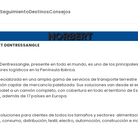
s
Seguimiento
Destinos
Consejos
NORBERT
T DENTRESSANGLE
Dentressangle, presente en todo el mundo, es uno de los principale
es logísticos en la Península Ibérica.
ecializada en una amplia gama de servicios de transporte terrestre 
ción capilar de mercancía paletizada. Sus soluciones van desde el e
palet a un camión completo, con cobertura en todo el territorio de E
l, además de 17 países en Europa.
oluciones para clientes de todos los tamaños y sectores: alimentaci
 consumo, distribución, textil, electro, automoción, construcción e ind