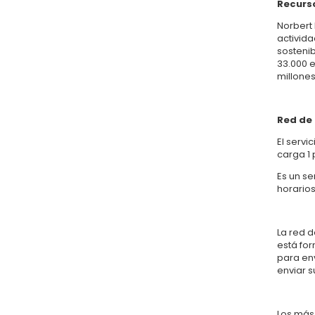
Recurs
Norbert 
activida
sostenib
33.000 e
millone
Red de 
El servi
carga 1 
Es un se
horarios
La red d
está for
para en
enviar s
Los más