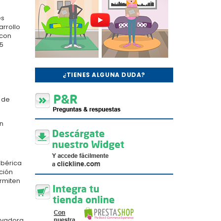
es
arrollo
 con
5
¿TIENES ALGUNA DUDA?
 de
on
Ibérica
ción
rmiten
evadora