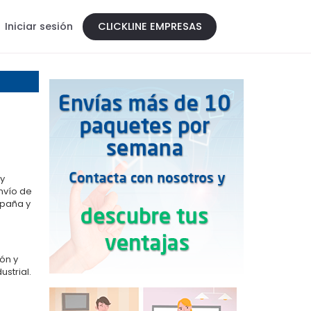
Iniciar sesión
CLICKLINE EMPRESAS
s
y
nvío de
spaña y
ón y
ustrial.