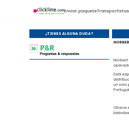
Enviar paquete
Transportista
¿TIENES ALGUNA DUDA?
NORBER
Norbert 
operador
Está esp
distribu
un solo 
Portuga
Ofrece s
bebidas,