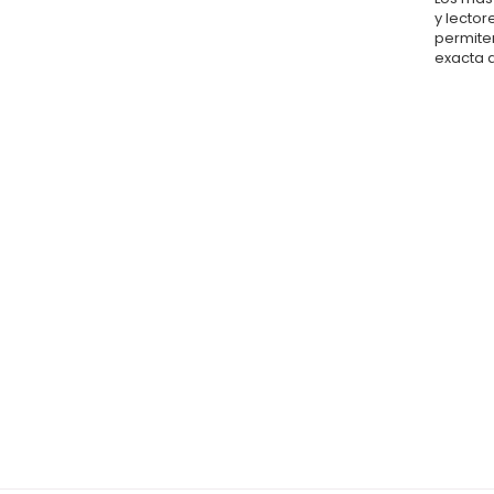
y lector
permiten
exacta 