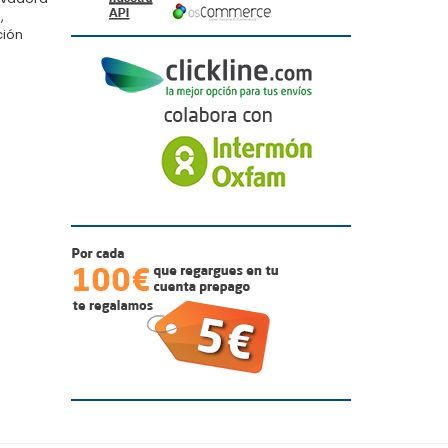
,
ción