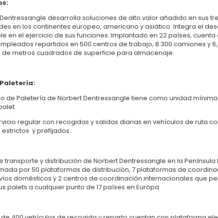
os:
Dentressangle desarrolla soluciones de alto valor añadido en sus tr
des en los continentes europeo, americano y asiático. Integra el des
le en el ejercicio de sus funciones. Implantado en 22 países, cuenta
mpleados repartidos en 500 centros de trabajo, 8.300 camiones y 6,
s de metros cuadrados de superficie para almacenaje.
Paletería:
cio de Paletería de Norbert Dentressangle tiene como unidad mínima
palet.
rvicio regular con recogidas y salidas diarias en vehículos de ruta c
 estrictos y prefijados.
e transporte y distribución de Norbert Dentressangle en la Península 
mada por 50 plataformas de distribución, 7 plataformas de coordina
víos domésticos y 2 centros de coordinación internacionales que pe
us palets a cualquier punto de 17 países en Europa.
 de 400 vehículos de recogida y reparto cuentan con plataforma el