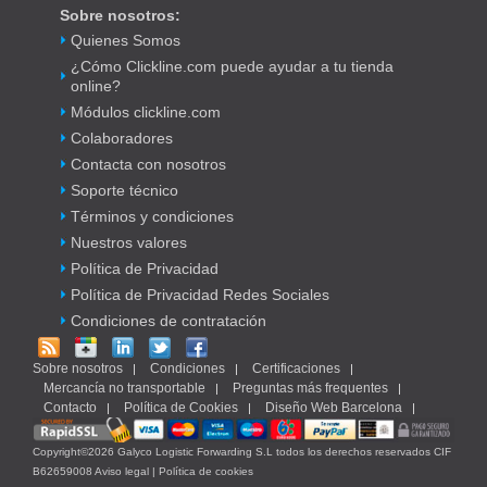
Sobre nosotros:
Quienes Somos
¿Cómo Clickline.com puede ayudar a tu tienda
online?
Módulos clickline.com
Colaboradores
Contacta con nosotros
Soporte técnico
Términos y condiciones
Nuestros valores
Política de Privacidad
Política de Privacidad Redes Sociales
Condiciones de contratación
Sobre nosotros
Condiciones
Certificaciones
Mercancía no transportable
Preguntas más frequentes
Contacto
Política de Cookies
Diseño Web Barcelona
Copyright©2026 Galyco Logistic Forwarding S.L todos los derechos reservados CIF
B62659008
Aviso legal
|
Política de cookies