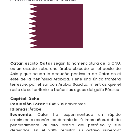
Catar
, escrito
Qatar
según la nomenclatura de la ONU,
es un estado soberano árabe ubicado en el oeste de
Asia y que ocupa la pequeña península de Catar en el
este de la
península Arábiga
. Tiene una única frontera
terrestre, por el sur con Arabia Saudita, mientras que el
resto de su territorio lo bañan las aguas del golfo Pérsico.
Capital:
Doha
Población Total:
2.045.239 habitantes.
Idiomas:
Árabe.
Economía:
Catar ha experimentado un rápido
crecimiento económico durante los últimos años, debido
principalmente al alto precio del petróleo y sus
derivados. En el 2008 registró su octavo superávit