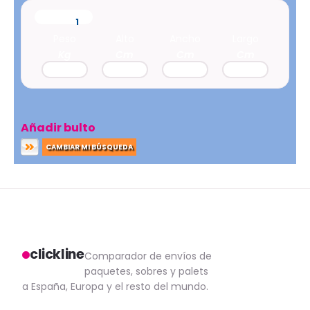
Bulto
1
Peso
Alto
Ancho
Largo
Kg
Cm
Cm
Cm
Añadir bulto
CAMBIAR MI BÚSQUEDA
clickline
Comparador de envíos de
paquetes, sobres y palets
a España, Europa y el resto del mundo.