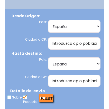
Desde Origen:
País:
Ciudad o CP:
Hasta destino:
País:
Ciudad o CP:
Detalle del envío
Sobre
PALET
Paquete