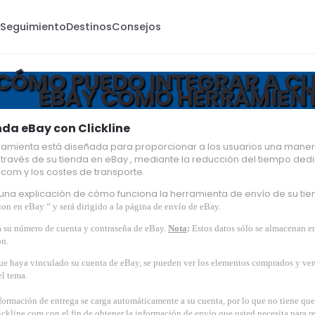
s
Seguimiento
Destinos
Consejos
CÓMO PUEDO INTEGRAR A CLI
EBAY COMO HERRAMIENT
nda eBay con Clickline
ramienta está diseñada para proporcionar a los usuarios una manera
través de su tienda en eBay , mediante la reducción del tiempo ded
e.com y los costes de transporte.
una explicación de cómo funciona la herramienta de envío de su tie
sion en eBay “ y será dirigido a la página de envío de eBay.
a su número de cuenta y contraseña de eBay.
Nota
:
Estos datos sólo se almacenan e
ón.
e haya vinculado su cuenta de eBay, se pueden ver los elementos comprados y vend
l tema.
formación de entrega se carga automáticamente a su cuenta, por lo que no tiene que 
ckline.com con el fin de obtener la información de envío que usted necesita para rea