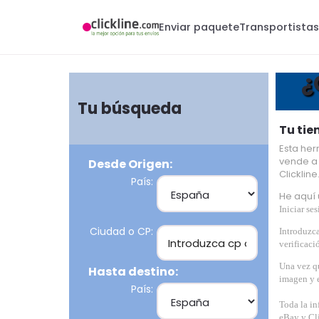
Enviar paquete
Transportista
¿
Tu búsqueda
Tu tie
Esta her
vende a 
Desde Origen:
Clicklin
País:
He aquí 
Iniciar se
Ciudad o CP:
Introduzc
verificaci
Una vez qu
Hasta destino:
imagen y e
País:
Toda la in
eBay y Cli