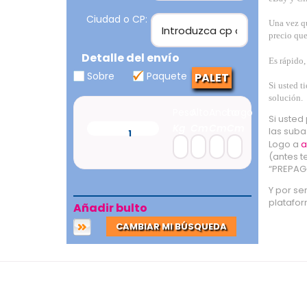
Ciudad o CP:
Una vez qu
precio que
Detalle del envío
Es rápido,
Sobre
Paquete
PALET
Si usted t
solución.
Peso
Alto
Ancho
Largo
Si usted
Kg
Cm
Cm
Cm
las suba
Bulto
1
Logo a
a
(antes t
“PREPAGO
Y por se
platafor
Añadir bulto
CAMBIAR MI BÚSQUEDA