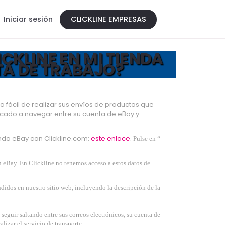
Iniciar sesión
CLICKLINE EMPRESAS
CKLINE EN MI TIENDA
A DE TRABAJO?
 fácil de realizar sus envíos de productos que
icado a navegar entre su cuenta de eBay y
nda eBay con Clickline.com:
este enlace
.
Pulse en “
n eBay. En Clickline no tenemos acceso a estos datos de
idos en nuestro sitio web, incluyendo la descripción de la
seguir saltando entre sus correos electrónicos, su cuenta de
lizar el servicio de transporte.