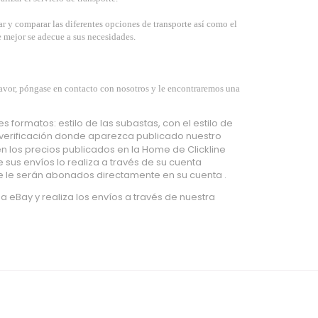
r y comparar las diferentes opciones de transporte así como el
e mejor se adecue a sus necesidades.
favor, póngase en contacto con nosotros y le encontraremos una
s formatos: estilo de las subastas, con el estilo de
 verificación donde aparezca publicado nuestro
n los precios publicados en la Home de Clickline
 sus envíos lo realiza a través de su cuenta
ue le serán abonados directamente en su cuenta .
da eBay y realiza los envíos a través de nuestra