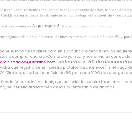
e usted vea sus artículos en vivo por la página de envío de eBay, se puede desplaza
 Clickline.com le ofrece. Finalmente usted podrá elegir el transportista y precio qu
A que espera!
 fácil y económico -
, los beneficios son automáticos.
iene alguna duda o pregunta acerca de nuestro centro de integración con eBay, por 
 pone el logo de Clickline.com en su anuncio o tienda (en los siguiente
stas a comprar ahora o ¡Cómpralo ya! Etc. y nos envía un correo de
obtendrá:
5% de descuento
dministración@Clickline.com
,
el
e
endrá que registrarse en nuestra plataforma de envíos), si el pago de
“ Clickline, usted se beneficia de 5€ por cada 100€ de recarga , q
r tienda “Asociada“, es decir, que ha incluido nuestro Logo en su tien
ma, se beneficiará también de la siguiente tabla de abonos.