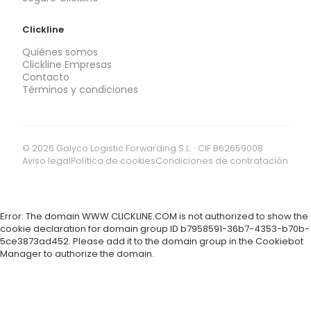
Clickline
Quiénes somos
Clickline Empresas
Contacto
Términos y condiciones
© 2026 Galyco Logistic Forwarding S.L. · CIF B62659008
Aviso legal
Política de cookies
Condiciones de contratación
Error: The domain WWW.CLICKLINE.COM is not authorized to show the
cookie declaration for domain group ID b7958591-36b7-4353-b70b-
5ce3873ad452. Please add it to the domain group in the Cookiebot
Manager to authorize the domain.